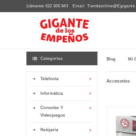
Llámanos 622 505 943
-
Email: Tiendaonline@egigant
Categorías
Blog
Mi 

Telefonía

Accesorios
Informática

Consolas Y

Videojuegos
Relojería
