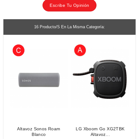
Escribe Tu Opinión
16 Producto/s En La Misma Categoría:
Altavoz Sonos Roam
LG Xboom Go XG2TBK
S
Blanco
Altavoz...