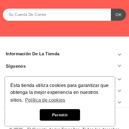
Información De La Tienda


Síguenos
Productos

Esta tienda utiliza cookies para garantizar que
Nuestra Empresa

obtenga la mejor experiencia en nuestros
sitios.
Política de cookies
¿Te Ayudamos?

Permitir