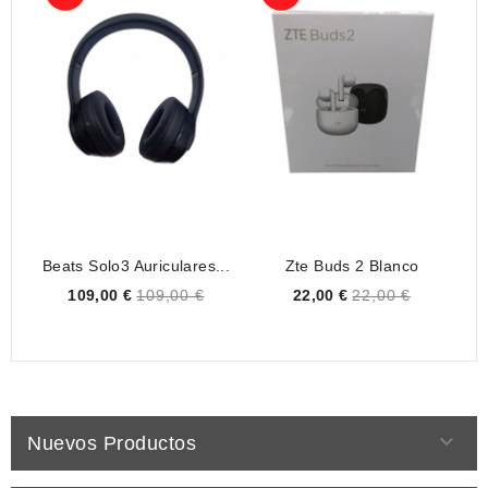
Beats Solo3 Auriculares...
Zte Buds 2 Blanco
Au
Price
Price
109,00 €
109,00 €
22,00 €
22,00 €

Nuevos Productos