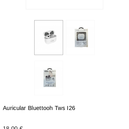
Auricular Bluettooh Tws I26
18,00 €