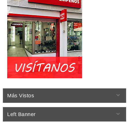

Más Vistos

Left Banner