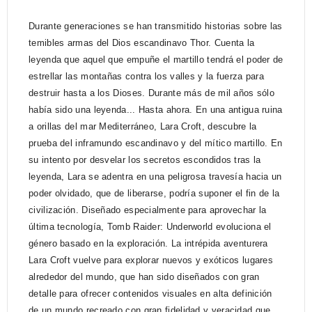
Durante generaciones se han transmitido historias sobre las
temibles armas del Dios escandinavo Thor. Cuenta la
leyenda que aquel que empuñe el martillo tendrá el poder de
estrellar las montañas contra los valles y la fuerza para
destruir hasta a los Dioses. Durante más de mil años sólo
había sido una leyenda... Hasta ahora. En una antigua ruina
a orillas del mar Mediterráneo, Lara Croft, descubre la
prueba del inframundo escandinavo y del mítico martillo. En
su intento por desvelar los secretos escondidos tras la
leyenda, Lara se adentra en una peligrosa travesía hacia un
poder olvidado, que de liberarse, podría suponer el fin de la
civilización. Diseñado especialmente para aprovechar la
última tecnología, Tomb Raider: Underworld evoluciona el
género basado en la exploración. La intrépida aventurera
Lara Croft vuelve para explorar nuevos y exóticos lugares
alrededor del mundo, que han sido diseñados con gran
detalle para ofrecer contenidos visuales en alta definición
de un mundo recreado con gran fidelidad y veracidad que