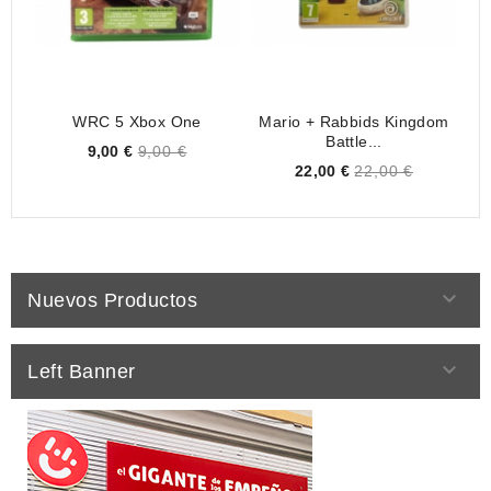
WRC 5 Xbox One
Mario + Rabbids Kingdom
Battle...
Price
9,00 €
9,00 €
Price
22,00 €
22,00 €

Nuevos Productos

Left Banner