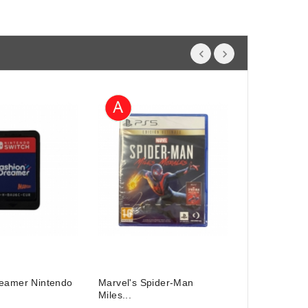
eamer Nintendo
Marvel's Spider-Man
NBA 2K24 P
Miles...
Price
25,00 €
25,0