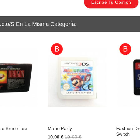
Escribe Tu Opinión
ucto/s En La Misma Categoría:
he Bruce Lee
Mario Party
Fashion Dr
Switch
Price
10,00 €
10,00 €