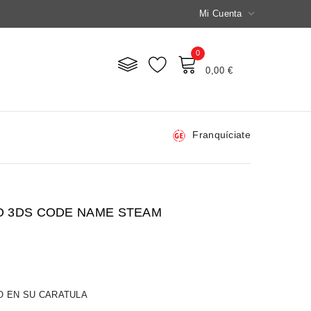

Mi Cuenta
0
Mi Carrito
0,00 €
Franquíciate
O 3DS CODE NAME STEAM
O EN SU CARATULA