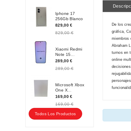
Descripc
Iphone 17
256Gb Blanco
De los cre
829,00 €
gráfica, C
829,00 €
miembros d
Abraham Li
Xiaomi Redmi
turnos en 
Note 15...
online mul
289,00 €
decisiones
289,00 €
rejugabili
personajes
Microsoft Xbox
funcionali
One X...
169,00 €
169,00 €
Todos Los Productos