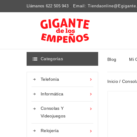
Llámanos 622 505 943
-
Email: Tiendaonline@egigant
Categorías
Blog
Mi 

Telefonía

Inicio
Consol
Informática

Consolas Y

Videojuegos
Relojería
