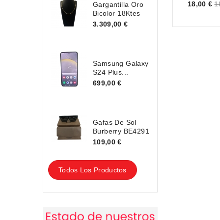
Price
18,00 €
1
Gargantilla Oro
Bicolor 18Ktes
3.309,00 €
Samsung Galaxy
S24 Plus...
699,00 €
Gafas De Sol
Burberry BE4291
109,00 €
Todos Los Productos