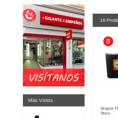
16 Prod
Más Vistos
Dragon T
Story...