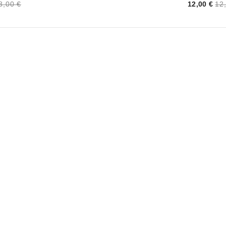
Price
8,00 €
12,00 €
12