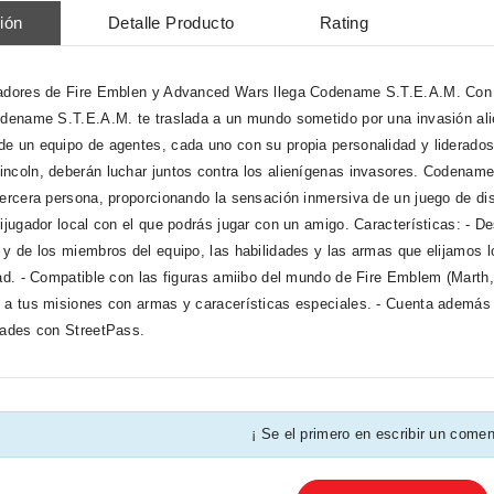
ión
Detalle Producto
Rating
adores de Fire Emblen y Advanced Wars llega Codename S.T.E.A.M. Con 
odename S.T.E.A.M. te traslada a un mundo sometido por una invasión alie
e un equipo de agentes, cada uno con su propia personalidad y liderados
ncoln, deberán luchar juntos contra los alienígenas invasores. Codename
tercera persona, proporcionando la sensación inmersiva de un juego de d
tijugador local con el que podrás jugar con un amigo. Características: - De
 y de los miembros del equipo, las habilidades y las armas que elijamos lo
dad. - Compatible con las figuras amiibo del mundo de Fire Emblem (Marth
 a tus misiones con armas y caracerísticas especiales. - Cuenta además 
dades con StreetPass.
¡ Se el primero en escribir un comen