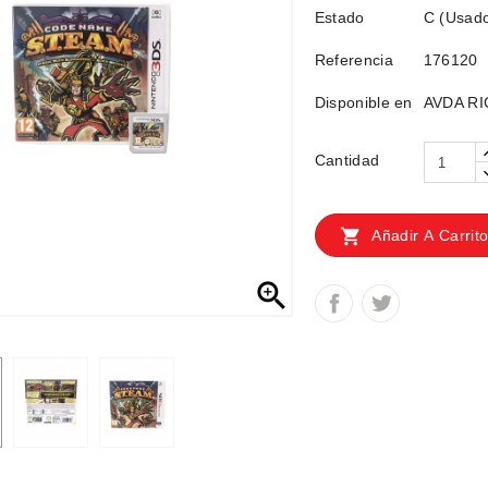
Estado
C (Usad
Referencia
176120
Disponible en
AVDA RI
Cantidad

Añadir A Carrit
