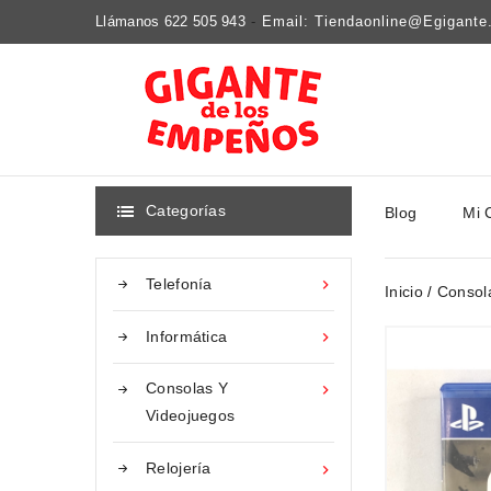
Llámanos 622 505 943
-
Email: Tiendaonline@egigant
Categorías
Blog
Mi 

Telefonía

Inicio
Consol
Informática

Consolas Y

Videojuegos
Relojería
