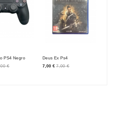
o PS4 Negro
Deus Ex Ps4
Minecraft Xb
Price
Price
,00 €
7,00 €
7,00 €
12,00 €
12,0