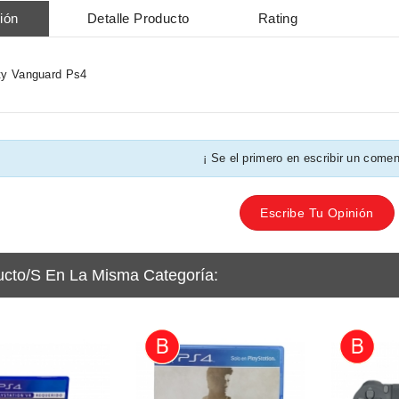
ión
Detalle Producto
Rating
ty Vanguard Ps4
¡ Se el primero en escribir un comen
Escribe Tu Opinión
ucto/s En La Misma Categoría: