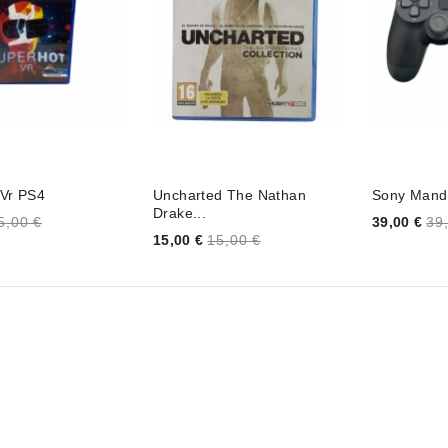
 Vr PS4
Uncharted The Nathan
Sony Mand
Drake...
Price
5,00 €
39,00 €
39
Price
15,00 €
15,00 €