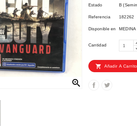
Estado
B (Semin
Referencia
182262
Disponible en
MEDINA 8
Cantidad

Añadir A Carrit
