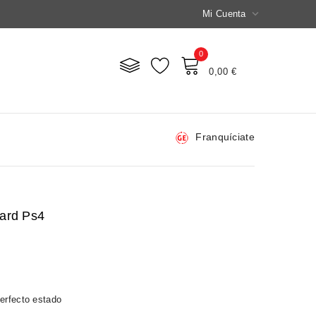

Mi Cuenta
0
Mi Carrito
0,00 €
Franquíciate
uard Ps4
erfecto estado