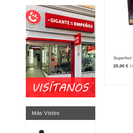
Superhot
Price
25,00 €
2
Más Vistos