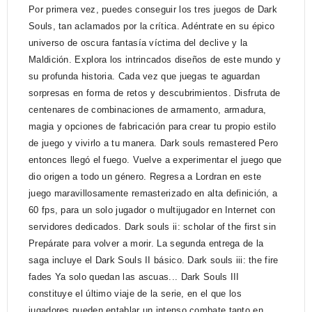
Por primera vez, puedes conseguir los tres juegos de Dark
Souls, tan aclamados por la crítica. Adéntrate en su épico
universo de oscura fantasía víctima del declive y la
Maldición. Explora los intrincados diseños de este mundo y
su profunda historia. Cada vez que juegas te aguardan
sorpresas en forma de retos y descubrimientos. Disfruta de
centenares de combinaciones de armamento, armadura,
magia y opciones de fabricación para crear tu propio estilo
de juego y vivirlo a tu manera. Dark souls remastered Pero
entonces llegó el fuego. Vuelve a experimentar el juego que
dio origen a todo un género. Regresa a Lordran en este
juego maravillosamente remasterizado en alta definición, a
60 fps, para un solo jugador o multijugador en Internet con
servidores dedicados. Dark souls ii: scholar of the first sin
Prepárate para volver a morir. La segunda entrega de la
saga incluye el Dark Souls II básico. Dark souls iii: the fire
fades Ya solo quedan las ascuas... Dark Souls III
constituye el último viaje de la serie, en el que los
jugadores pueden entablar un intenso combate tanto en