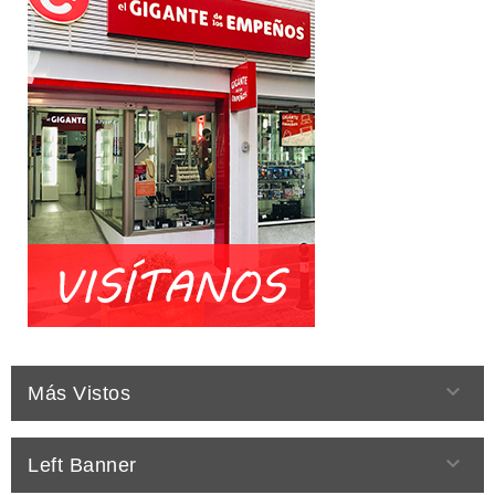

Más Vistos

Left Banner