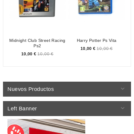
Midnight Club Street Racing
Harry Potter Ps Vita
Ps2
Price
10,00 €
10,00 €
Price
10,00 €
10,00 €

Nuevos Productos

Left Banner