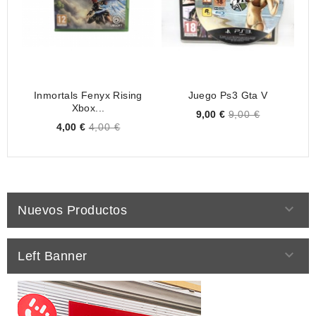
Inmortals Fenyx Rising
Juego Ps3 Gta V
A
Xbox...
Price
9,00 €
9,00 €
Price
4,00 €
4,00 €

Nuevos Productos

Left Banner