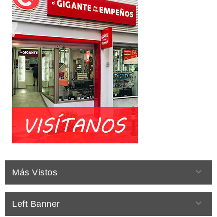

Más Vistos

Left Banner