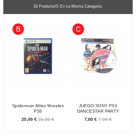
16 Producto/s En La Misma Categoría:
Spiderman Miles Morales
JUEGO SONY PS3
PS5
DANCESTAR PARTY
Price
Price
25,00 €
25,00 €
7,00 €
7,00 €