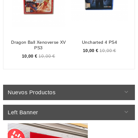
Dragon Ball Xenoverse XV
Uncharted 4 PS4
C
PS3
Price
10,00 €
10,00 €
Price
10,00 €
10,00 €

Nuevos Productos

Left Banner