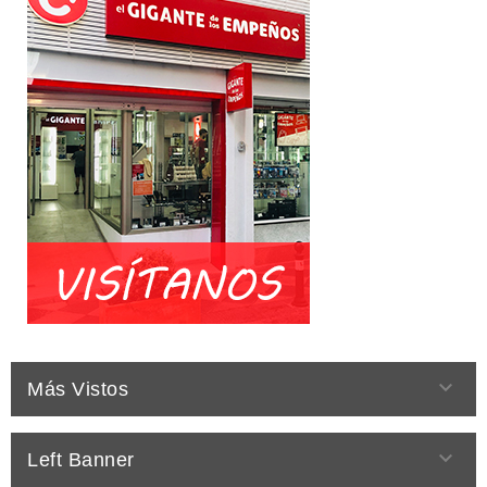

Más Vistos

Left Banner