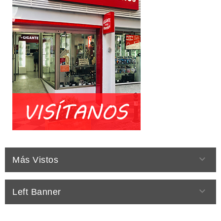

Más Vistos

Left Banner