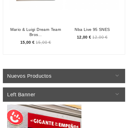
Mario & Luigi Dream Team
Nba Live 95 SNES
Bros...
Price
12,00 €
12,00 €
Price
15,00 €
15,00 €

Nuevos Productos

Left Banner