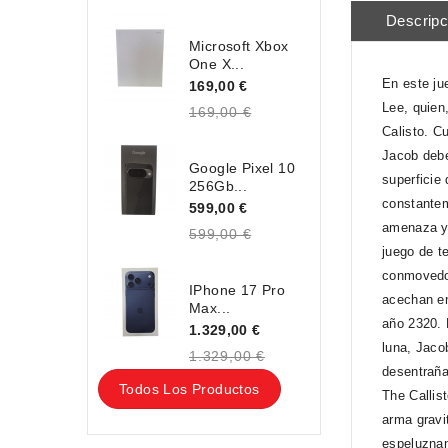
Descripc
Microsoft Xbox
One X...
En este ju
169,00 €
Lee, quien
169,00 €
Calisto. C
Jacob debe
Google Pixel 10
superficie
256Gb...
constantem
599,00 €
amenaza y 
599,00 €
juego de t
conmovedor
IPhone 17 Pro
acechan en
Max...
año 2320. 
1.329,00 €
luna, Jaco
1.329,00 €
desentraña
Todos Los Productos
The Callis
arma gravit
espeluznan