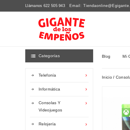
Llámanos 622 505 943
-
Email: Tiendaonline@egigant
Categorías
Blog
Mi 

Telefonía

Inicio
Consol
Informática

Consolas Y

Videojuegos
Relojería
