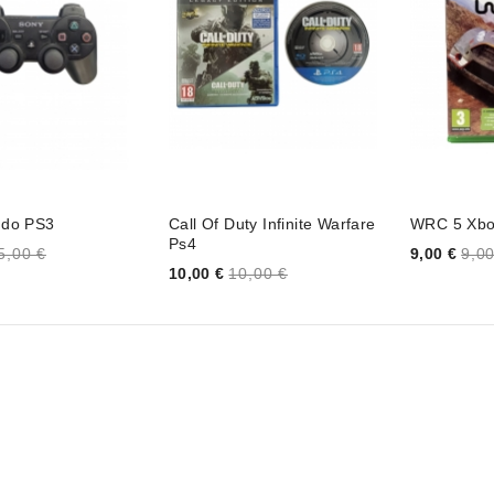
ndo PS3
Call Of Duty Infinite Warfare
WRC 5 Xbo
Ps4
Price
5,00 €
9,00 €
9,00
Price
10,00 €
10,00 €