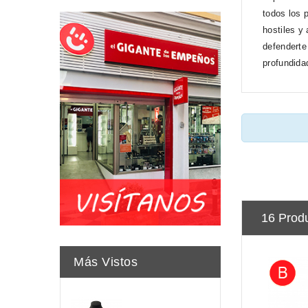
todos los 
hostiles y
defenderte 
profundida
16 Prod
Más Vistos