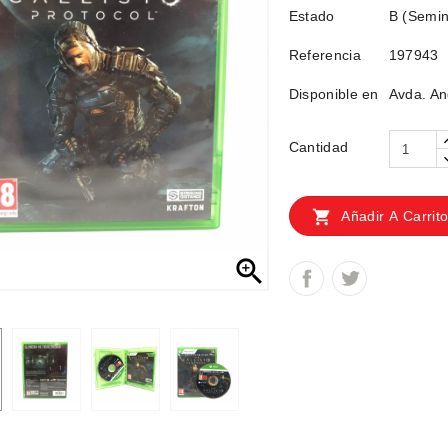
Estado
B (Semin
Referencia
197943
Disponible en
Avda. An
Cantidad

Añadir A Carrit
