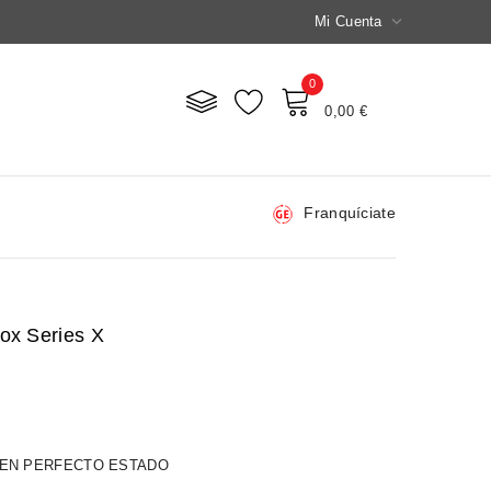

Mi Cuenta
0
Mi Carrito
0,00 €
Franquíciate
box Series X
 EN PERFECTO ESTADO