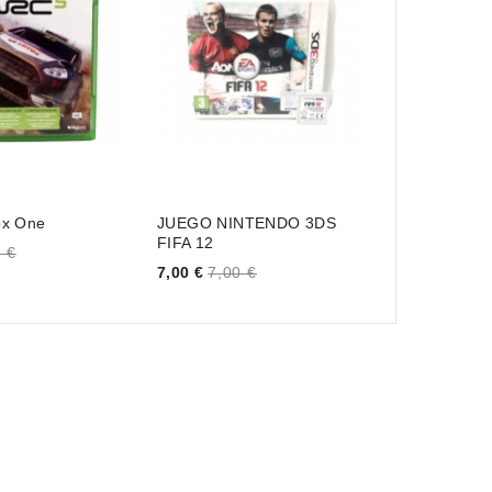
x One
JUEGO NINTENDO 3DS
The Adventu
FIFA 12
Neutron...
 €
Price
Price
7,00 €
7,00 €
9,00 €
9,00 