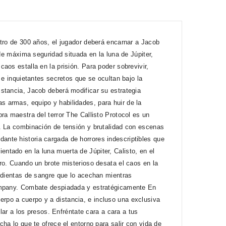
ntro de 300 años, el jugador deberá encarnar a Jacob
 de máxima seguridad situada en la luna de Júpiter,
aos estalla en la prisión. Para poder sobrevivir,
 e inquietantes secretos que se ocultan bajo la
stancia, Jacob deberá modificar su estrategia
 armas, equipo y habilidades, para huir de la
ra maestra del terror The Callisto Protocol es un
. La combinación de tensión y brutalidad con escenas
nte historia cargada de horrores indescriptibles que
tado en la luna muerta de Júpiter, Calisto, en el
ro. Cuando un brote misterioso desata el caos en la
sedientas de sangre que lo acechan mientras
Company. Combate despiadada y estratégicamente En
rpo a cuerpo y a distancia, e incluso una exclusiva
lar a los presos. Enfréntate cara a cara a tus
ha lo que te ofrece el entorno para salir con vida de