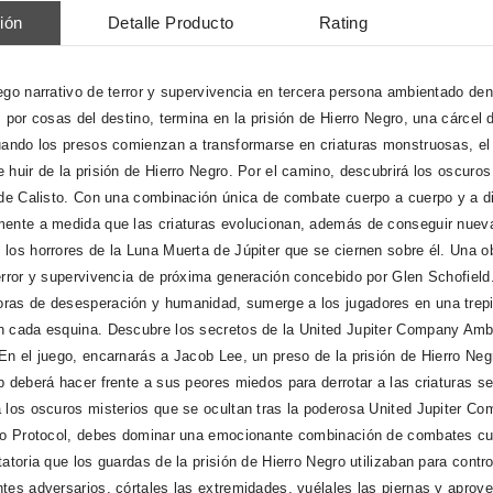
ión
Detalle Producto
Rating
ego narrativo de terror y supervivencia en tercera persona ambientado de
, por cosas del destino, termina en la prisión de Hierro Negro, una cárcel
uando los presos comienzan a transformarse en criaturas monstruosas, el c
 huir de la prisión de Hierro Negro. Por el camino, descubrirá los oscuros
 de Calisto. Con una combinación única de combate cuerpo a cuerpo y a di
ente a medida que las criaturas evolucionan, además de conseguir nuevas
los horrores de la Luna Muerta de Júpiter que se ciernen sobre él. Una ob
error y supervivencia de próxima generación concebido por Glen Schofield
as de desesperación y humanidad, sumerge a los jugadores en una trepida
 cada esquina. Descubre los secretos de la United Jupiter Company Ambien
En el juego, encarnarás a Jacob Lee, un preso de la prisión de Hierro Neg
b deberá hacer frente a sus peores miedos para derrotar a las criaturas 
 los oscuros misterios que se ocultan tras la poderosa United Jupiter 
to Protocol, debes dominar una emocionante combinación de combates cue
atoria que los guardas de la prisión de Hierro Negro utilizaban para contro
tes adversarios, córtales las extremidades, vuélales las piernas y aprovec