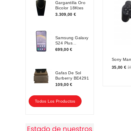
Gargantilla Oro
Bicolor 18Ktes
3.309,00 €
Samsung Galaxy
S24 Plus...
699,00 €
Sony Ma
Price
35,00 €
3
Gafas De Sol
Burberry BE4291
109,00 €
Todos Los Productos