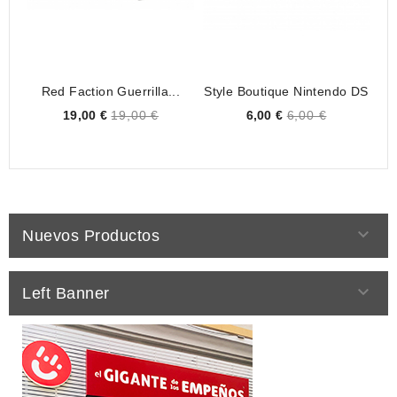
Red Faction Guerrilla...
Style Boutique Nintendo DS
Ga
Price
Price
19,00 €
19,00 €
6,00 €
6,00 €

Nuevos Productos

Left Banner