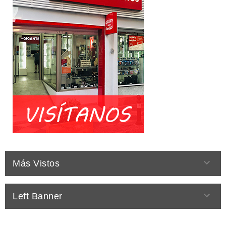

Más Vistos

Left Banner