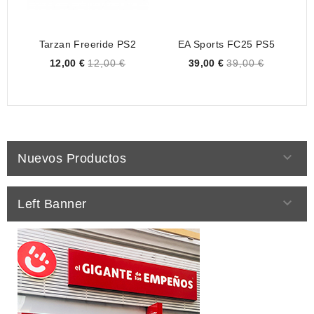
Tarzan Freeride PS2
EA Sports FC25 PS5
F
Price
Price
12,00 €
12,00 €
39,00 €
39,00 €

Nuevos Productos

Left Banner