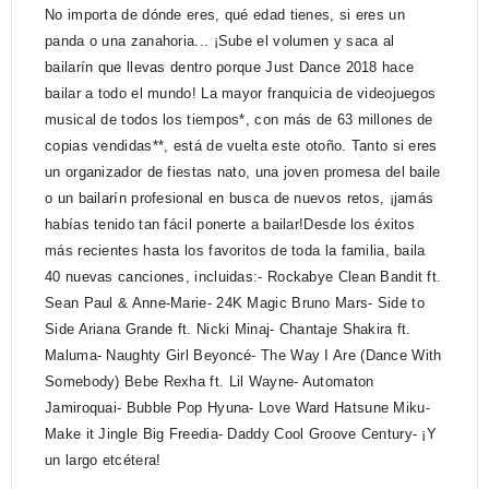
No importa de dónde eres, qué edad tienes, si eres un
panda o una zanahoria... ¡Sube el volumen y saca al
bailarín que llevas dentro porque Just Dance 2018 hace
bailar a todo el mundo! La mayor franquicia de videojuegos
musical de todos los tiempos*, con más de 63 millones de
copias vendidas**, está de vuelta este otoño. Tanto si eres
un organizador de fiestas nato, una joven promesa del baile
o un bailarín profesional en busca de nuevos retos, ¡jamás
habías tenido tan fácil ponerte a bailar!Desde los éxitos
más recientes hasta los favoritos de toda la familia, baila
40 nuevas canciones, incluidas:- Rockabye Clean Bandit ft.
Sean Paul & Anne-Marie- 24K Magic Bruno Mars- Side to
Side Ariana Grande ft. Nicki Minaj- Chantaje Shakira ft.
Maluma- Naughty Girl Beyoncé- The Way I Are (Dance With
Somebody) Bebe Rexha ft. Lil Wayne- Automaton
Jamiroquai- Bubble Pop Hyuna- Love Ward Hatsune Miku-
Make it Jingle Big Freedia- Daddy Cool Groove Century- ¡Y
un largo etcétera!