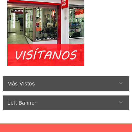

Más Vistos

Left Banner