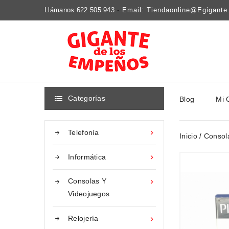
Llámanos 622 505 943
-
Email: Tiendaonline@egigant
Categorías
Blog
Mi 

Telefonía

Inicio
Consol
Informática

Consolas Y

Videojuegos
Relojería
