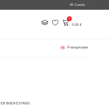

Mi Cuenta
0
Mi Carrito
0,00 €
Franquíciate
 EN BUEN ESTADO.