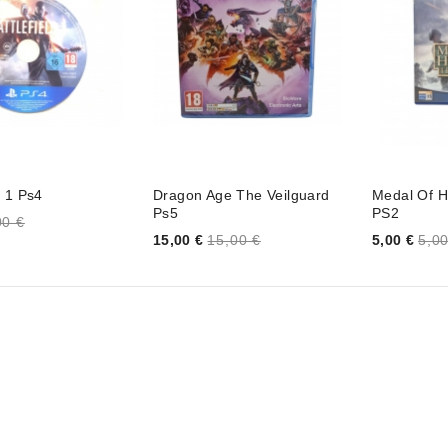
d 1 Ps4
Dragon Age The Veilguard
Medal Of H
Ps5
PS2
00 €
Price
Price
15,00 €
15,00 €
5,00 €
5,00