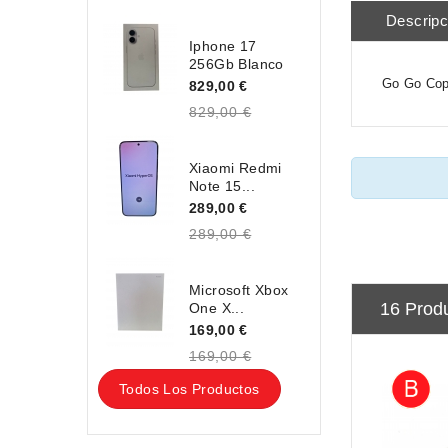
Descripc
Iphone 17
256Gb Blanco
Go Go Cop
829,00 €
829,00 €
Xiaomi Redmi
Note 15...
289,00 €
289,00 €
Microsoft Xbox
16 Prod
One X...
169,00 €
169,00 €
Todos Los Productos