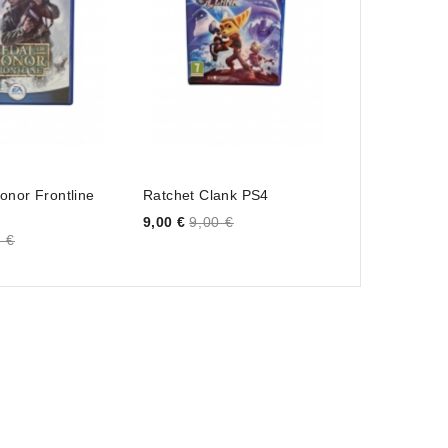
onor Frontline
Ratchet Clank PS4
Just Cause 
Price
Price
9,00 €
9,00 €
8,00 €
8,00 
 €