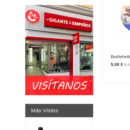
Battlefiel
Price
5,00 €
5,
Más Vistos