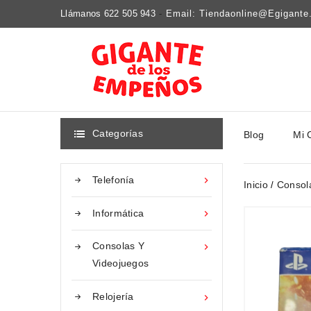
Llámanos 622 505 943
-
Email: Tiendaonline@egigant
Categorías
Blog
Mi 

Telefonía

Inicio
Consol
Informática

Consolas Y

Videojuegos
Relojería
