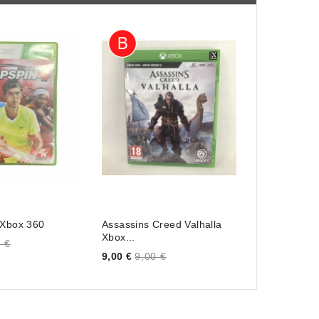
 Xbox 360
Assassins Creed Valhalla
Batman Arkh
Xbox...
Price
 €
10,00 €
10,0
Price
9,00 €
9,00 €