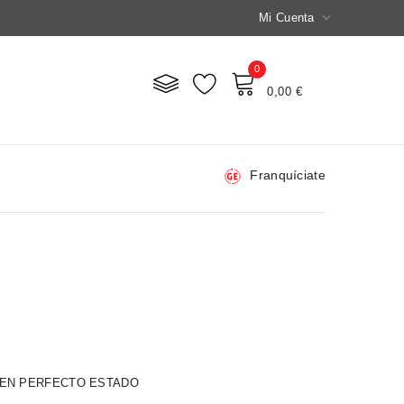

Mi Cuenta
0
Mi Carrito
0,00 €
Franquíciate
 EN PERFECTO ESTADO