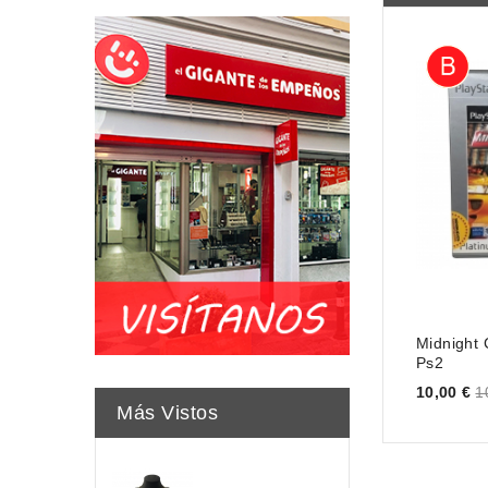
Midnight 
Ps2
Price
10,00 €
1
Más Vistos