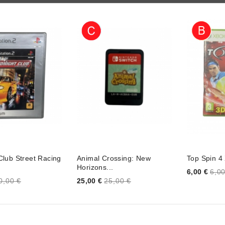
Club Street Racing
Animal Crossing: New
Top Spin 4
Horizons...
Price
6,00 €
6,00
Price
0,00 €
25,00 €
25,00 €