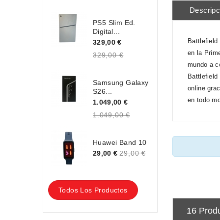
Descripc
PS5 Slim Ed.
Digital...
Battlefiel
329,00 €
en la Prime
329,00 €
mundo a co
Battlefiel
Samsung Galaxy
online gra
S26...
en todo m
1.049,00 €
1.049,00 €
Huawei Band 10
29,00 €
29,00 €
Todos Los Productos
16 Prod