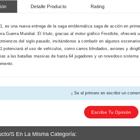
ión
Detalle Producto
Rating
d 1, es una nueva entrega de la saga emblemática saga de acción en prim
ra Guerra Mundial. El título, gracias al motor gráfico Frostbite, ofrecerá u
mienzos del siglo pasado, invitándonos a combatir en algunos escenarios
d 1 potenciará el uso de vehículos, como carros blindados, aviones y diri
cias a las batallas masivas de hasta 64 jugadores y un novedoso sistema 
omento.
¡ Se el primero en escribir un comen
Escribe Tu Opinión
ucto/s En La Misma Categoría: