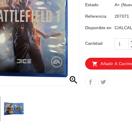
Estado
A+ (Nuev
Referencia
207071
Disponible en
C/ALCAL
Cantidad

Añadir A Carrit
