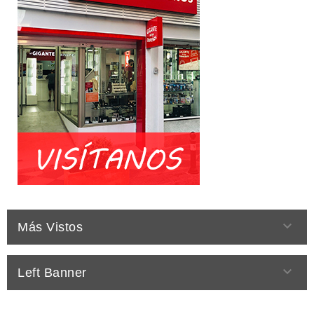

Más Vistos

Left Banner