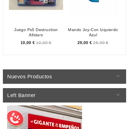
Juego Ps5 Destruction
Mando Joy-Con Izquierdo
Allstars
Azul
Price
Price
10,00 €
10,00 €
29,00 €
29,00 €

Nuevos Productos

Left Banner