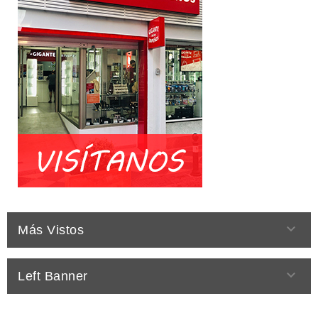

Más Vistos

Left Banner