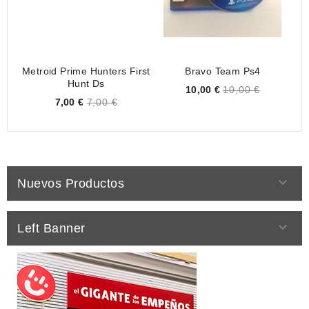
Metroid Prime Hunters First
Bravo Team Ps4
R
Hunt Ds
Price
10,00 €
10,00 €
Price
7,00 €
7,00 €

Nuevos Productos

Left Banner