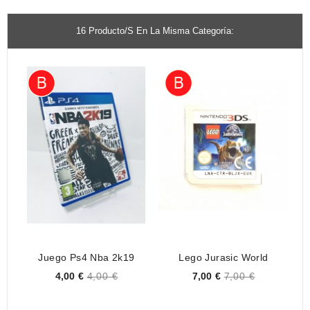
16 Producto/s En La Misma Categoría:
Juego Ps4 Nba 2k19
Lego Jurasic World
M
Price
Price
4,00 €
4,00 €
7,00 €
7,00 €