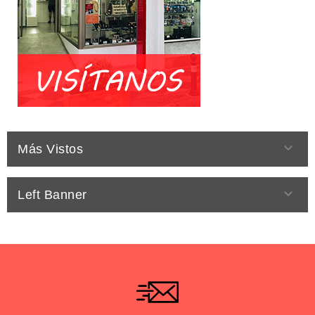

Más Vistos

Left Banner