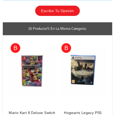
Escribe Tu Opinión
16 Producto/s En La Misma Categoría:
Mario Kart 8 Deluxe Switch
Hogwarts Legacy PS5
Lu