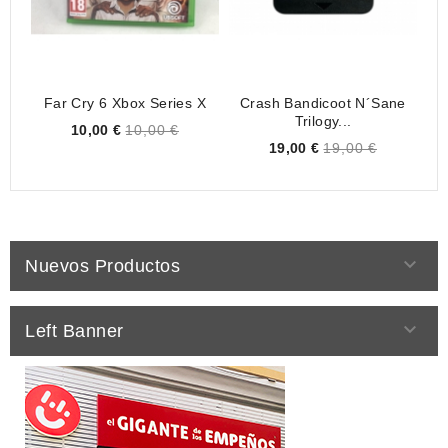
Far Cry 6 Xbox Series X
Crash Bandicoot N´sane
Trilogy...
Price
10,00 €
10,00 €
Price
19,00 €
19,00 €

Nuevos Productos

Left Banner