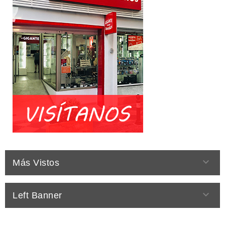

Más Vistos

Left Banner