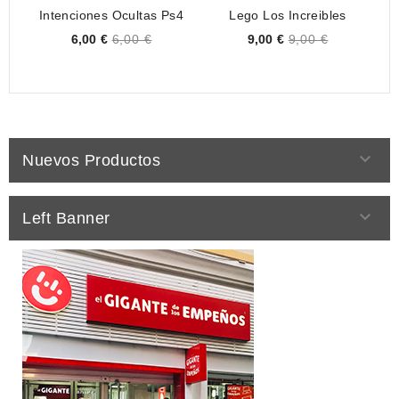
Intenciones Ocultas Ps4
Lego Los Increibles
Price
Price
6,00 €
6,00 €
9,00 €
9,00 €

Nuevos Productos

Left Banner