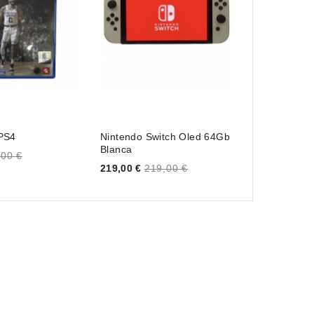
PS4
Nintendo Switch Oled 64Gb
Mando Xbox E
Blanca
Negro
,00 €
Price
Price
219,00 €
219,00 €
99,00 €
99,0