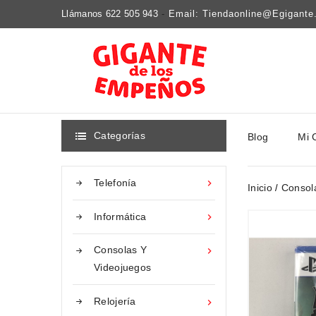
Llámanos 622 505 943
-
Email: Tiendaonline@egigant
Categorías
Blog
Mi 

Telefonía

Inicio
Consol
Informática

Consolas Y

Videojuegos
Relojería
