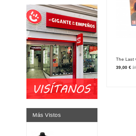
The Last 
Price
39,00 €
3
Más Vistos