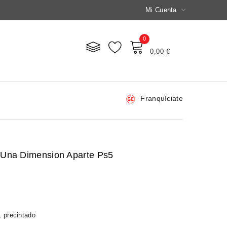

Mi Cuenta
0
Mi Carrito
0,00 €
Franquíciate
 Una Dimension Aparte Ps5
, precintado