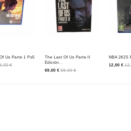
Of Us Parte 1 Ps5
The Last Of Us Parte II
NBA 2K25 
Edición...
Price
9,00 €
12,00 €
12
Price
69,00 €
69,00 €