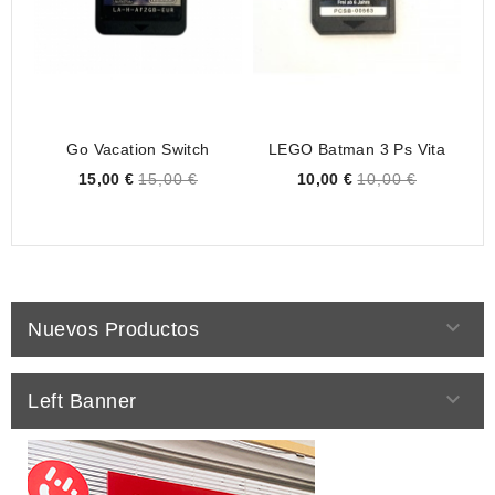
Go Vacation Switch
LEGO Batman 3 Ps Vita
M
Price
Price
15,00 €
15,00 €
10,00 €
10,00 €

Nuevos Productos

Left Banner