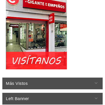

Más Vistos

Left Banner