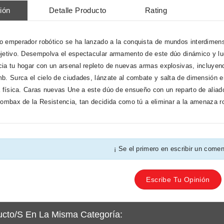
ión
Detalle Producto
Rating
 emperador robótico se ha lanzado a la conquista de mundos interdimensi
jetivo. Desempolva el espectacular armamento de este dúo dinámico y lu
ia tu hogar con un arsenal repleto de nuevas armas explosivas, incluyendo 
b. Surca el cielo de ciudades, lánzate al combate y salta de dimensión 
a física. Caras nuevas Une a este dúo de ensueño con un reparto de ali
lombax de la Resistencia, tan decidida como tú a eliminar a la amenaza r
¡ Se el primero en escribir un comen
Escribe Tu Opinión
ucto/s En La Misma Categoría: