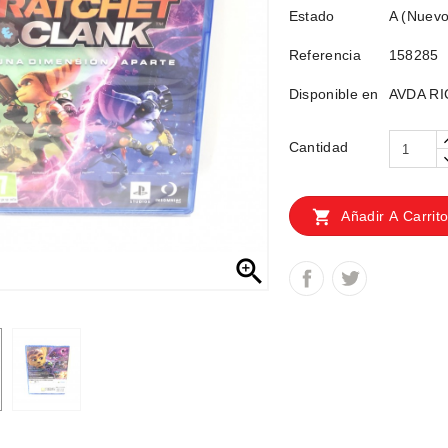
Estado
A (Nuevo
Referencia
158285
Disponible en
AVDA RI
Cantidad

Añadir A Carrit
