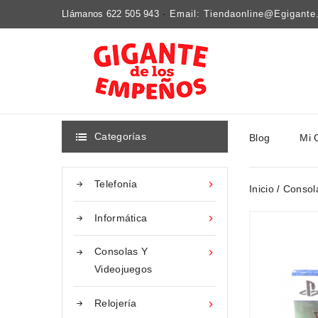
Llámanos 622 505 943
-
Email: Tiendaonline@egigant
Categorías
Blog
Mi 

Telefonía

Inicio
Consol
Informática

Consolas Y

Videojuegos
Relojería
