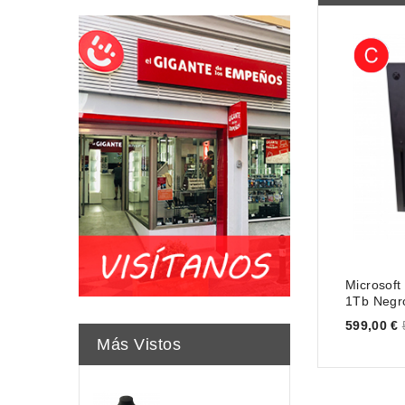
Microsoft
1Tb Negr
Price
599,00 €
Más Vistos