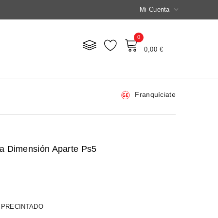

Mi Cuenta
0
Mi Carrito
0,00 €
Franquíciate
a Dimensión Aparte Ps5
 PRECINTADO