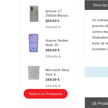
Descripc
Iphone 17
256Gb Blanco
Un malvado
829,00 €
próximo ob
829,00 €
camino hac
Shatterbom
Xiaomi Redmi
leyes de l
Note 15...
luchadora 
289,00 €
289,00 €
Microsoft Xbox
One X...
169,00 €
169,00 €
Todos Los Productos
16 Prod