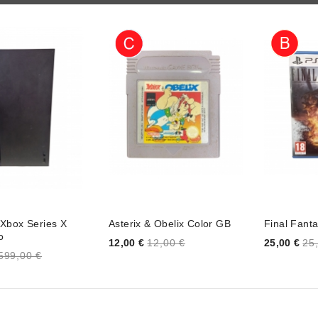
 Xbox Series X
Asterix & Obelix Color GB
Final Fant
o
Price
Price
12,00 €
12,00 €
25,00 €
25
599,00 €