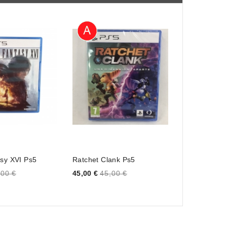
asy XVI Ps5
Ratchet Clank Ps5
Real Madri
PSP
Price
,00 €
45,00 €
45,00 €
Price
5,00 €
5,00 