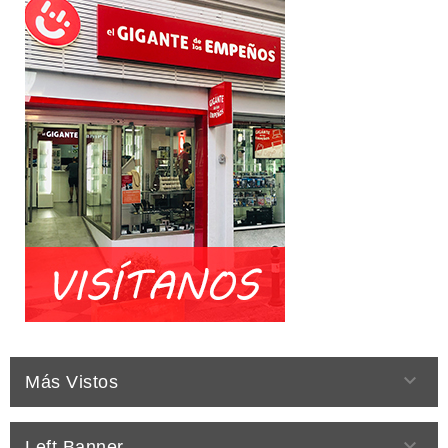

Más Vistos

Left Banner