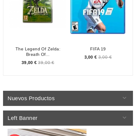
The Legend Of Zelda:
FIFA 19
Breath Of...
Price
3,00 €
3,00 €
Price
39,00 €
39,00 €

Nuevos Productos

Left Banner