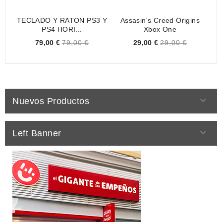
TECLADO Y RATON PS3 Y
Assasin's Creed Origins
PS4 HORI...
Xbox One
Price
Price
79,00 €
79,00 €
29,00 €
29,00 €

Nuevos Productos

Left Banner