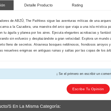
ión
Detalle Producto
Rating
adores de ABZÛ, The Pathless sigue las aventuras míticas de una arquera
ncarna a la Cazadora, una maestra del arco que viaja a una isla mística p
n tu águila y planea por los aires. Ejecuta elegantes acrobacias y fantás
arando sin esfuerzo y desplazándote a gran velocidad. Explora un mundo a
rto lleno de secretos. Atraviesa bosques neblinosos, frondosos arroyos y 
ras resuelves enigmas en antiguas ruinas y saltas por las copas de los ár
¡ Se el primero en escribir un comen
Escribe Tu Opinión
ucto/s En La Misma Categoría: