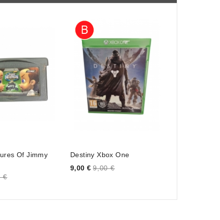
ures Of Jimmy
Destiny Xbox One
Adaptador St
Price
Price
9,00 €
9,00 €
33,00 €
33,0
 €