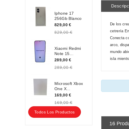
Descripc
Iphone 17
256Gb Blanco
De los cre
829,00 €
cetrería E
829,00 €
Conecta co
arco, disp
Xiaomi Redmi
mundo abie
Note 15...
isla mient
289,00 €
289,00 €
Microsoft Xbox
One X...
169,00 €
169,00 €
Todos Los Productos
16 Prod