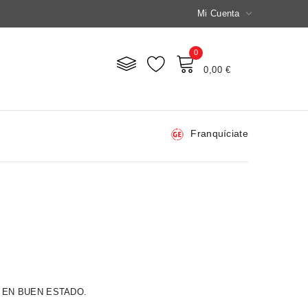

Mi Cuenta
0
Mi Carrito
0,00 €
Franquíciate
 EN BUEN ESTADO.