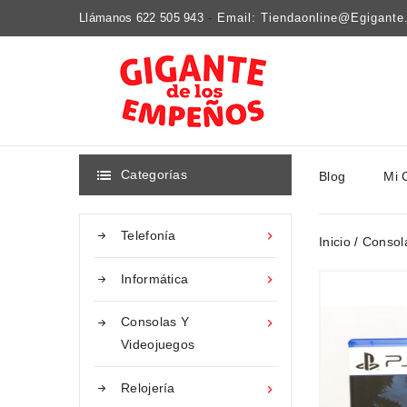
Llámanos 622 505 943
-
Email: Tiendaonline@egigant
Categorías
Blog
Mi 

Telefonía

Inicio
Consol
Informática

Consolas Y

Videojuegos
Relojería
