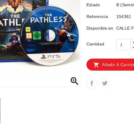
Estado
B (Semin
Referencia
154361
Disponible en
CALLE FI
Cantidad

Añadir A Carrit
