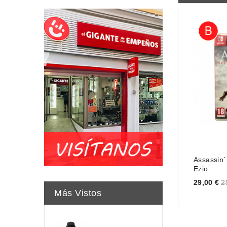
Assassin
Ezio...
Price
29,00 €
2
Más Vistos