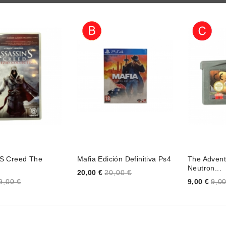
´s Creed The
Mafia Edición Definitiva Ps4
The Advent
Neutron...
Price
20,00 €
20,00 €
Price
9,00 €
9,00 €
9,00