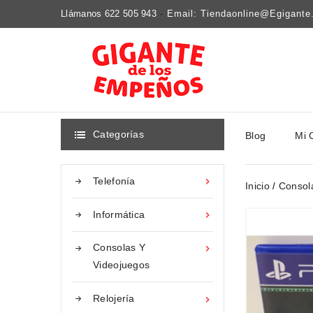
Llámanos 622 505 943
-
Email: Tiendaonline@egigant
Categorías
Blog
Mi 

Telefonía

Inicio
Consol
Informática

Consolas Y

Videojuegos
Relojería
