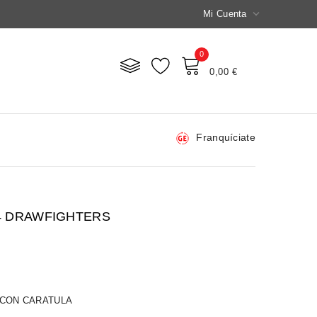

Mi Cuenta
0
Mi Carrito
0,00 €
Franquíciate
4 DRAWFIGHTERS
 CON CARATULA