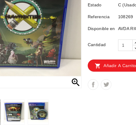
Estado
C (Usad
Referencia
108269
Disponible en
AVDA RI
Cantidad

Añadir A Carrit
