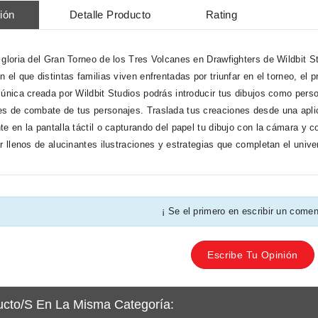
ión
Detalle Producto
Rating
 gloria del Gran Torneo de los Tres Volcanes en Drawfighters de Wildbit S
 el que distintas familias viven enfrentadas por triunfar en el torneo, el
 única creada por Wildbit Studios podrás introducir tus dibujos como perso
s de combate de tus personajes. Traslada tus creaciones desde una aplic
te en la pantalla táctil o capturando del papel tu dibujo con la cámara y 
ar llenos de alucinantes ilustraciones y estrategias que completan el univ
¡ Se el primero en escribir un comen
Escribe Tu Opinión
ucto/s En La Misma Categoría: