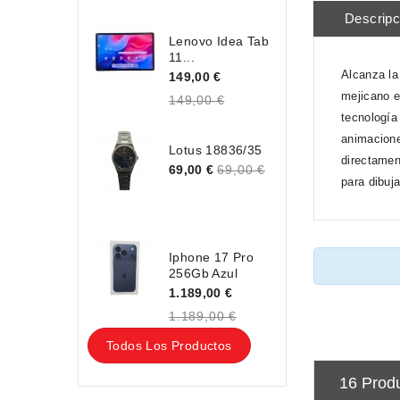
Descripc
Lenovo Idea Tab
11...
Alcanza la
149,00 €
mejicano en
149,00 €
tecnología
animacione
Lotus 18836/35
directamen
69,00 €
69,00 €
para dibuj
Iphone 17 Pro
256Gb Azul
1.189,00 €
1.189,00 €
Todos Los Productos
16 Prod