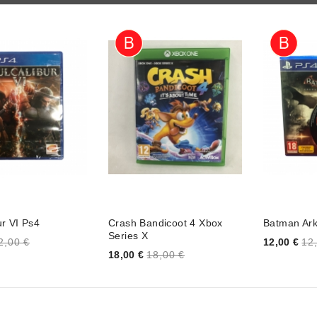
ur VI Ps4
Crash Bandicoot 4 Xbox
Batman Ar
Series X
Price
2,00 €
12,00 €
12
Price
18,00 €
18,00 €