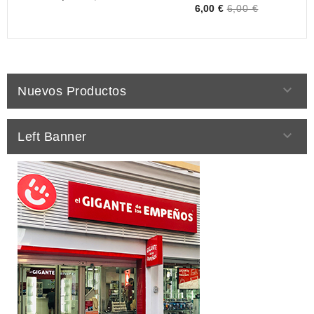
Price
6,00 €
6,00 €

Nuevos Productos

Left Banner