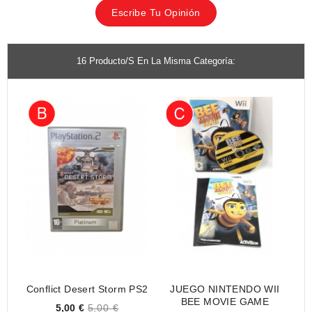
Escribe Tu Opinión
16 Producto/s En La Misma Categoría:
Conflict Desert Storm PS2
JUEGO NINTENDO WII
BEE MOVIE GAME
Price
5,00 €
5,00 €