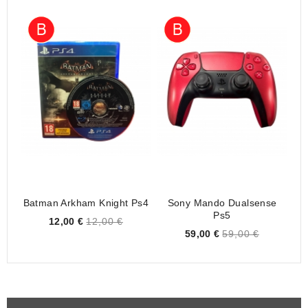
Batman Arkham Knight Ps4
Sony Mando Dualsense
Go
Ps5
Price
12,00 €
12,00 €
Price
59,00 €
59,00 €