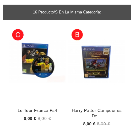
16 Producto/s En La Misma Categoría:
Le Tour France Ps4
Harry Potter Campeones
De...
Price
9,00 €
9,00 €
Price
8,00 €
8,00 €