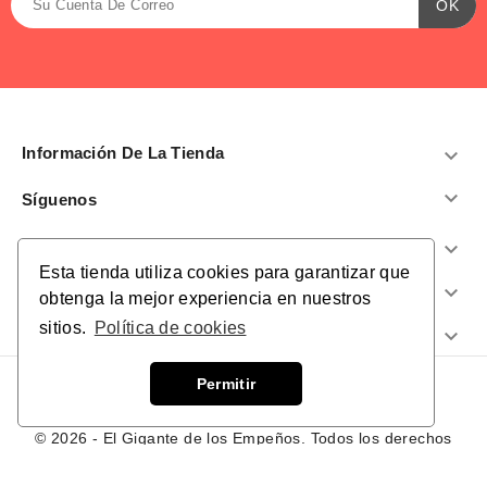
Información De La Tienda


Síguenos
Productos

Esta tienda utiliza cookies para garantizar que
Nuestra Empresa

obtenga la mejor experiencia en nuestros
sitios.
Política de cookies
¿Te Ayudamos?

Permitir
© 2026 - El Gigante de los Empeños. Todos los derechos
reservados.