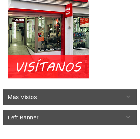

Más Vistos

Left Banner