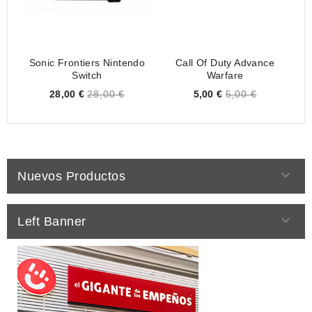
Sonic Frontiers Nintendo
Call Of Duty Advance
J
Switch
Warfare
Price
Price
28,00 €
28,00 €
5,00 €
5,00 €

Nuevos Productos

Left Banner