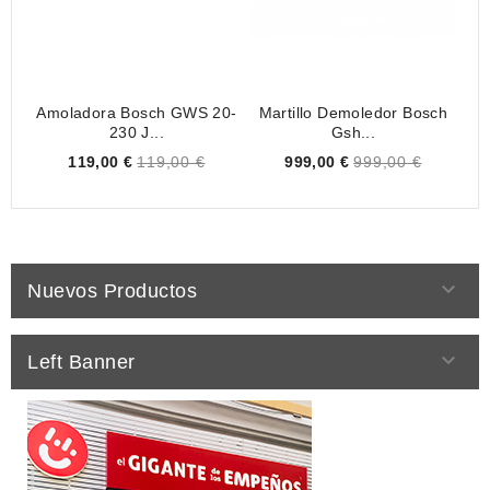
Amoladora Bosch GWS 20-
Martillo Demoledor Bosch
L
230 J...
Gsh...
Price
Price
119,00 €
119,00 €
999,00 €
999,00 €

Nuevos Productos

Left Banner