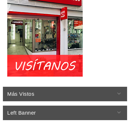

Más Vistos

Left Banner