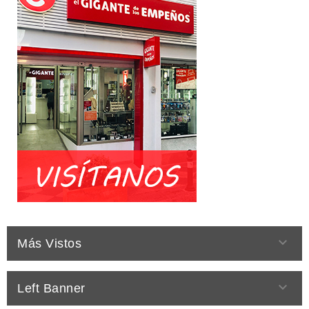

Más Vistos

Left Banner