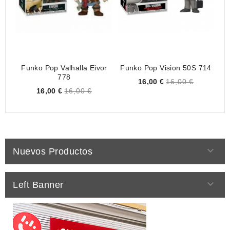
Funko Pop Valhalla Eivor
Funko Pop Vision 50S 714
Fu
778
Price
16,00 €
16,00 €
Price
16,00 €
16,00 €

Nuevos Productos

Left Banner