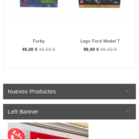
Furby
Lego Ford Model T
Cá
Price
Price
49,00 €
49,00 €
99,00 €
99,00 €

Nuevos Productos

Left Banner