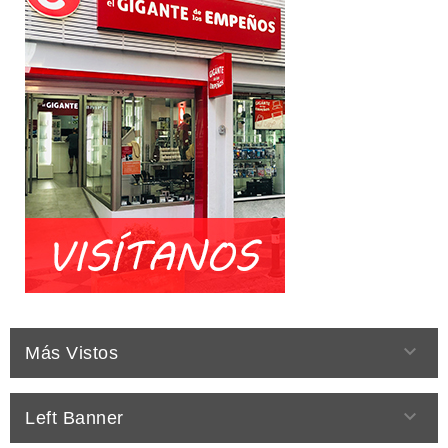

Más Vistos

Left Banner