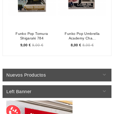
Funko Pop Tomura
Funko Pop Umbrella
Shigaraki 784
Academy Cha...
Price
Price
9,00 €
9,00 €
8,00 €
8,00 €

Nuevos Productos

Left Banner