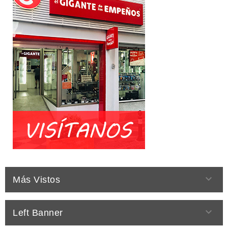

Más Vistos

Left Banner