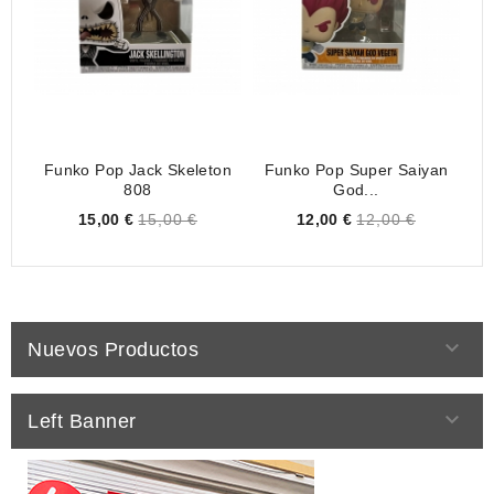
Funko Pop Jack Skeleton
Funko Pop Super Saiyan
808
God...
Price
Price
15,00 €
15,00 €
12,00 €
12,00 €

Nuevos Productos

Left Banner