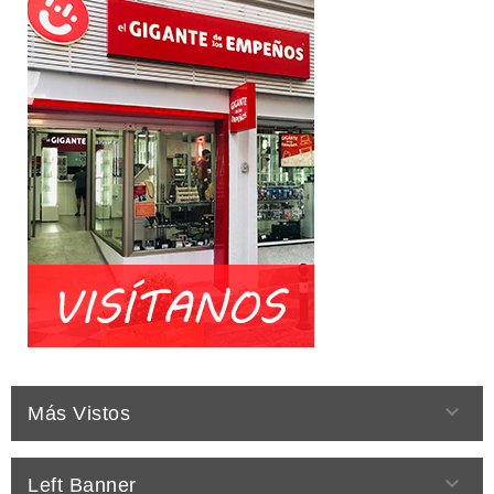

Más Vistos

Left Banner