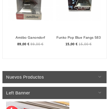
Amiibo Ganondorf
Funko Pop Blue Fangs 583
F
Price
Price
89,00 €
89,00 €
15,00 €
15,00 €

Nuevos Productos

Left Banner