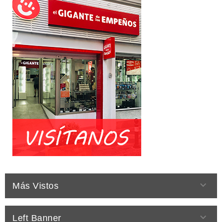

Más Vistos

Left Banner