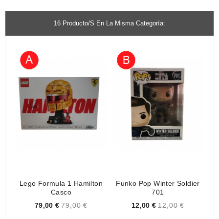
16 Producto/s En La Misma Categoría:
Lego Formula 1 Hamilton
Funko Pop Winter Soldier
Fu
Casco
701
Price
Price
79,00 €
79,00 €
12,00 €
12,00 €