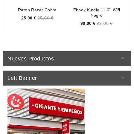
Raton Razer Cobra
Ebook Kindle 11 6'' Wifi
P
Negro
Price
25,00 €
25,00 €
Price
99,00 €
99,00 €

Nuevos Productos

Left Banner