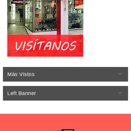

Más Vistos

Left Banner