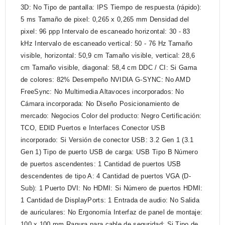
3D: No Tipo de pantalla: IPS Tiempo de respuesta (rápido):
5 ms Tamaño de pixel: 0,265 x 0,265 mm Densidad del
pixel: 96 ppp Intervalo de escaneado horizontal: 30 - 83
kHz Intervalo de escaneado vertical: 50 - 76 Hz Tamaño
visible, horizontal: 50,9 cm Tamaño visible, vertical: 28,6
cm Tamaño visible, diagonal: 58,4 cm DDC / CI: Si Gama
de colores: 82% Desempeño NVIDIA G-SYNC: No AMD
FreeSync: No Multimedia Altavoces incorporados: No
Cámara incorporada: No Diseño Posicionamiento de
mercado: Negocios Color del producto: Negro Certificación:
TCO, EDID Puertos e Interfaces Conector USB
incorporado: Si Versión de conector USB: 3.2 Gen 1 (3.1
Gen 1) Tipo de puerto USB de carga: USB Tipo B Número
de puertos ascendentes: 1 Cantidad de puertos USB
descendentes de tipo A: 4 Cantidad de puertos VGA (D-
Sub): 1 Puerto DVI: No HDMI: Si Número de puertos HDMI:
1 Cantidad de DisplayPorts: 1 Entrada de audio: No Salida
de auriculares: No Ergonomía Interfaz de panel de montaje:
100 x 100 mm Ranura para cable de seguridad: Si Tipo de