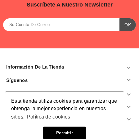
Suscríbete A Nuestro Newsletter
Información De La Tienda


Síguenos
Productos

Esta tienda utiliza cookies para garantizar que
Nuestra Empresa

obtenga la mejor experiencia en nuestros
sitios.
Política de cookies
¿Te Ayudamos?

Permitir