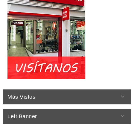

Más Vistos

Left Banner