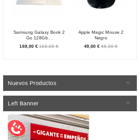
Samsung Galaxy Book 2
Apple Magic Mouse 2
L
Go 128Gb...
Negro
Price
Price
169,00 €
169,00 €
49,00 €
49,00 €

Nuevos Productos

Left Banner