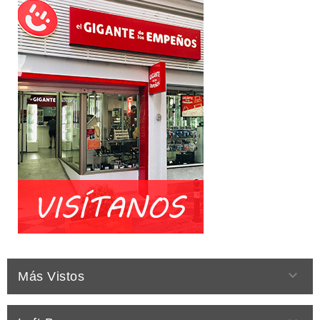

Más Vistos