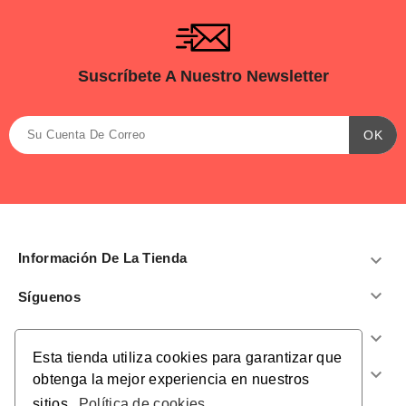
Suscríbete A Nuestro Newsletter
Información De La Tienda


Síguenos
Productos

Esta tienda utiliza cookies para garantizar que
Nuestra Empresa

obtenga la mejor experiencia en nuestros
sitios.
Política de cookies