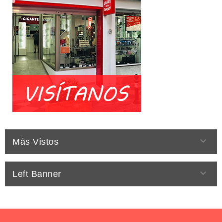

Más Vistos

Left Banner