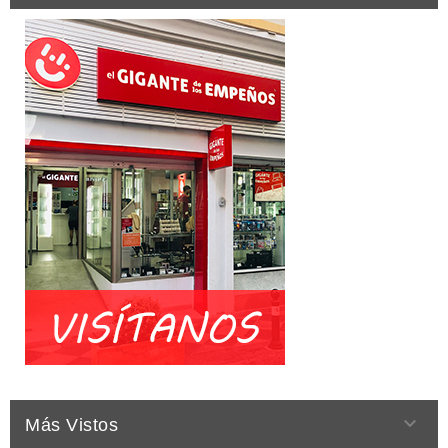

Más Vistos