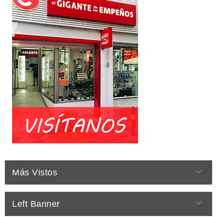

Más Vistos

Left Banner