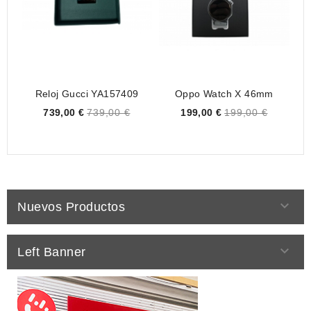
Reloj Gucci YA157409
Oppo Watch X 46mm
Price
Price
739,00 €
739,00 €
199,00 €
199,00 €

Nuevos Productos

Left Banner