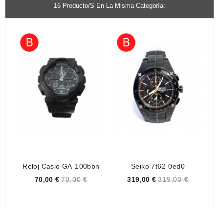
16 Producto/s En La Misma Categoría:
Reloj Casio GA-100bbn
Seiko 7t62-0ed0
R
Price
Price
70,00 €
70,00 €
319,00 €
319,00 €