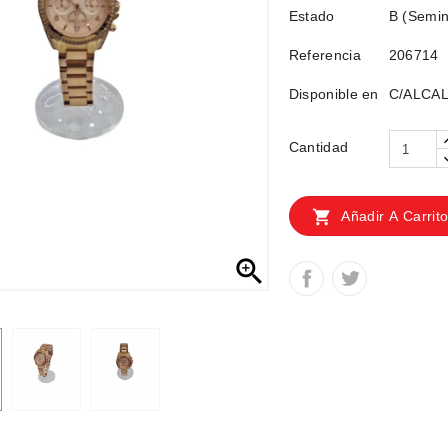
Estado
B (Semin
Referencia
206714
Disponible en
C/ALCAL
Cantidad

Añadir A Carrit
