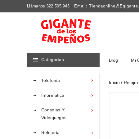
Llámanos 622 505 943
-
Email: Tiendaonline@egigant
Categorías
Blog
Mi 

Telefonía

Inicio
Relojer
Informática

Consolas Y

Videojuegos
Relojería
