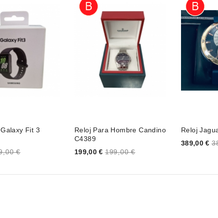
Galaxy Fit 3
Reloj Para Hombre Candino
Reloj Jagu
C4389
Price
389,00 €
3
Price
9,00 €
199,00 €
199,00 €