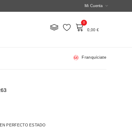

Mi Cuenta
0
Mi Carrito
0,00 €
Franquíciate
263
 EN PERFECTO ESTADO