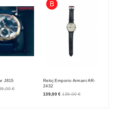
ar J815
Reloj Emporio Armani AR-
Samsung Gal
2432
Price
89,00 €
35,00 €
35,0
Price
139,00 €
139,00 €