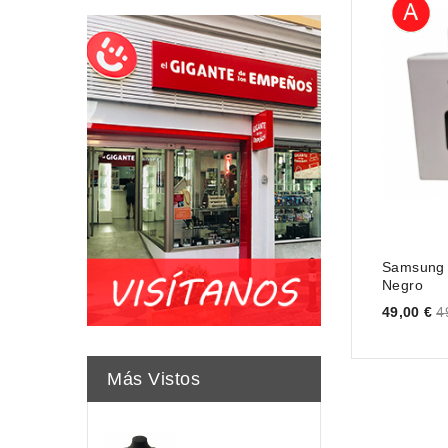
Samsung 
Negro
Price
49,00 €
4
Más Vistos