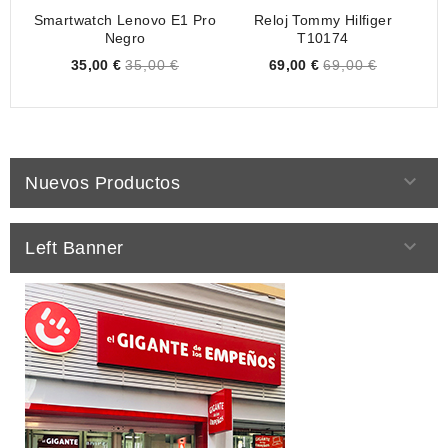
Smartwatch Lenovo E1 Pro
Reloj Tommy Hilfiger
Negro
T10174
Price
Price
35,00 €
35,00 €
69,00 €
69,00 €

Nuevos Productos

Left Banner