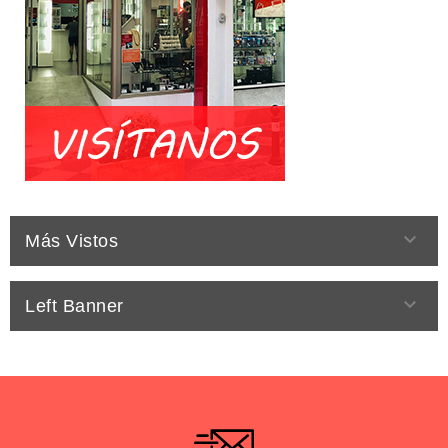

Más Vistos

Left Banner